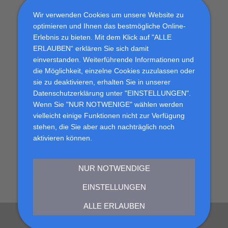
Wir verwenden Cookies um unsere Website zu
Telefon:
optimieren und Ihnen das bestmögliche Online-
0212 - 2 31 13 14
Erlebnis zu bieten. Mit dem Klick auf "ALLE
ERLAUBEN“ erklären Sie sich damit
Telefax:
einverstanden. Weiterführende Informationen und
0212 - 2 31 13 15
die Möglichkeit, einzelne Cookies zuzulassen oder
sie zu deaktivieren, erhalten Sie in unserer
E-Mail:
Datenschutzerklärung unter "EINSTELLUNGEN".
medicus-pflegeteam@t-online.de
Wenn Sie "NUR NOTWENIGE" wählen werden
vielleicht einige Funktionen nicht zur Verfügung
stehen, die Sie aber auch nachträglich noch
aktivieren können.
IMPRESSUM
NUR NOTWENDIGE
DATENSCHUTZ
EINSTELLUNGEN
ALLE ERLAUBEN
© Copyright 2025 Medicus Pflegeteam Solingen